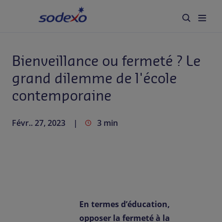
l'école contemporaine
Accueil
Bienveillance ou fermeté ? Le
Secteurs
grand dilemme de l'école
Marques et Services
contemporaine
Qui sommes-nous
Févr.. 27, 2023
3 min
Responsabilité d'entreprise
Blog
Carrière
En termes d’éducation,
opposer la fermeté à la