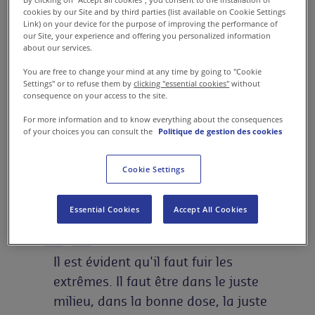
consultante en management
cookies by our Site and by third parties (list available on Cookie Settings
Link) on your device for the purpose of improving the performance of
our Site, your experience and offering you personalized information
about our services.
Loin d’être répressive, l’autorité
You are free to change your mind at any time by going to "Cookie
pourrait s’exercer avec
Settings" or to refuse them by
clicking "essential cookies"
without
consequence on your access to the site.
bienveillance. Il ne s’agit pas de
For more information and to know everything about the consequences
casser la personnalité de
of your choices you can consult the
Politique de gestion des cookies
l’enfant, mais de l’éduquer.
Cookie Settings
Essential Cookies
Accept All Cookies
Il est évident qu'il faut fuir les
extrêmes. Il faut être dans le juste
milieu, dans la bonne dose, la juste