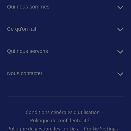
Qui nous sommes
A propos de nous
Ce qu'on fait
Raison d'être
Nos dirigeants
Services de restauration
Histoire
Qui nous servons
Facility Management
Valeurs & éthique
Energy Management
Entreprise
Nous contacter
Ecoles & Universités
Santé
Contactez-nous
Médico-social
Défense
Administration pénitentiaire
Conditions générales d'utilisation
Sodexo Live!
Politique de confidentialité
Politique de gestion des cookies
Cookie Settings