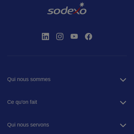
Qui nous sommes
A propos de nous
Ce qu'on fait
Raison d'être
Nos dirigeants
Services de restauration
Histoire
Qui nous servons
Facility Management
Valeurs & éthique