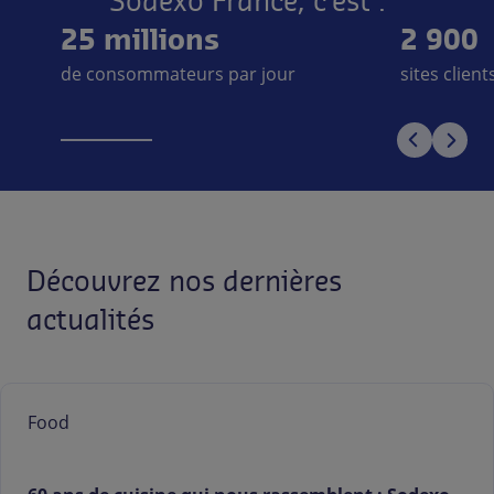
Sodexo France, c’est :
25 millions
2 900
de consommateurs par jour
sites clien
Découvrez nos dernières
actualités
Food