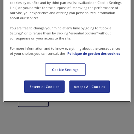
cookies by our Site and by third parties (list available on Cookie Settings
Link) on your device for the purpose of improving the performance of
Ecoles &
our Site, your experience and offering you personalized information
Entreprise
Santé
Universités
about our services.
You are free to change your mind at any time by going to "Cookie
Settings" or to refuse them by
clicking "essential cookies"
without
consequence on your access to the site.
For more information and to know everything about the consequences
Médico-
Administration
of your choices you can consult the
Politique de gestion des cookies
Défense
social
pénitentiaire
Cookie Settings
Essential Cookies
Accept All Cookies
Sodexo
Live!