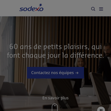
Accueil
Secteurs
Marques et Services
60 ans de petits plaisirs, qui
font chaque jour la différence.
Qui sommes-nous
Responsabilité d'entreprise
Contactez nos équipes
Blog
Carrière
En savoir plus