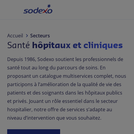
Accueil
Secteurs
Accueil
Secteurs
Santé
hôpitaux et cliniques
Marques et Services
Depuis 1986, Sodexo soutient les professionnels de
Qui sommes-nous
santé tout au long du parcours de soins. En
proposant un catalogue multiservices complet, nous
Responsabilité d'entreprise
participons à l’amélioration de la qualité de vie des
patients et des soignants dans les hôpitaux publics
Blog
et privés. Jouant un rôle essentiel dans le secteur
hospitalier, notre offre de services s’adapte au
Carrière
niveau d’intervention que vous souhaitez.