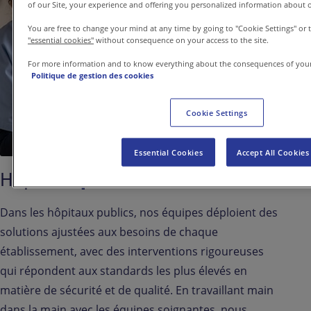
of our Site, your experience and offering you personalized information about o
You are free to change your mind at any time by going to "Cookie Settings" or
"essential cookies"
without consequence on your access to the site.
For more information and to know everything about the consequences of your
Politique de gestion des cookies
Cookie Settings
Essential Cookies
Accept All Cookies
Hôpitaux
publics
Dans les hôpitaux publics, nos équipes déploient des
solutions ajustées aux besoins de chaque
établissement, avec des interventions rigoureuses
qui répondent aux standards les plus élevés en
matière de sécurité et de qualité. En travaillant main
dans la main avec les équipes soignantes, nous