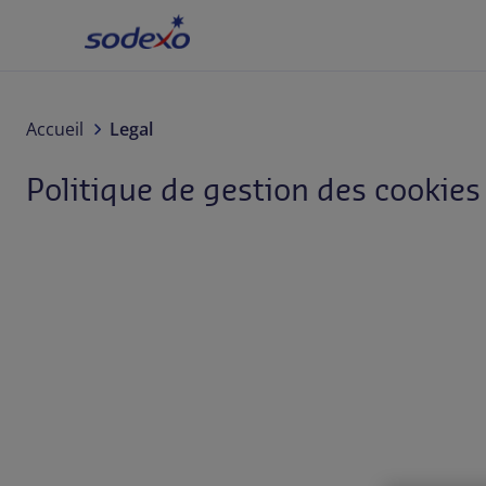
Accueil
Secteurs
Accueil
Legal
Politique de gestion des cookies
Marques et Services
Qui sommes-nous
Responsabilité d'entreprise
Blog
Carrière