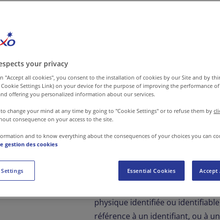
La présente politique de gestion des co
que nous mettons en place afin de respe
de notre Site.
espects your privacy
Si vous avez des questions concernan
n "Accept all cookies", you consent to the installation of cookies by our Site and by third
 Cookie Settings Link) on your device for the purpose of improving the performance of 
sur notre Site, veuillez-vous référer à
nd offering you personalized information about our services.
en envoyant un courriel à l’adresse su
 to change your mind at any time by going to "Cookie Settings" or to refuse them by
cl
hout consequence on your access to the site.
Définitions
formation and to know everything about the consequences of your choices you can co
de gestion des cookies
« Cookies »
: défini au sein de l’ar
 Settings
Essential Cookies
Accept 
« Données à caractère personne
physique identifiée ou identifiab
référence à un identifiant, ou à 