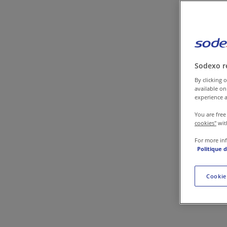
Contact
Sodexo r
By clicking o
available on
experience a
You are free
cookies"
wit
For more in
Politique 
Cookie