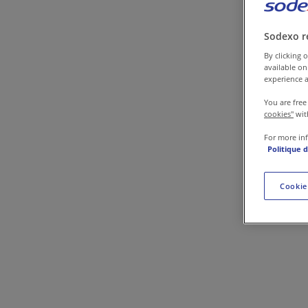
Contact
Sodexo r
By clicking o
available on
experience a
You are free
cookies"
wit
For more in
Politique 
Cookie