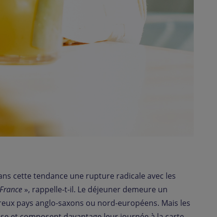
dans cette tendance une rupture radicale avec les
 France
», rappelle-t-il. Le déjeuner demeure un
reux pays anglo-saxons ou nord-européens. Mais les
prise et composent davantage leur journée à la carte.