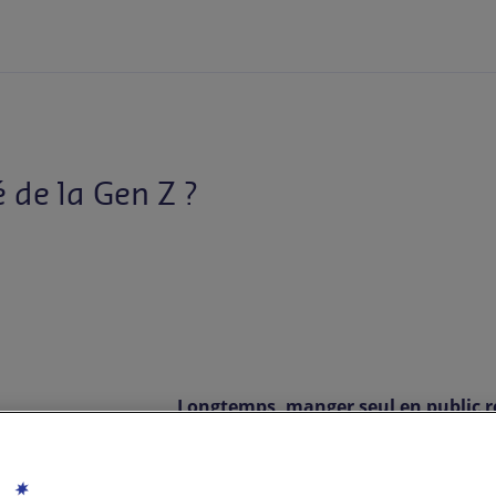
é de la Gen Z ?
Longtemps, manger seul en public re
commandait vite, on évitait les rega
Aujourd’hui, la scène est devenue b