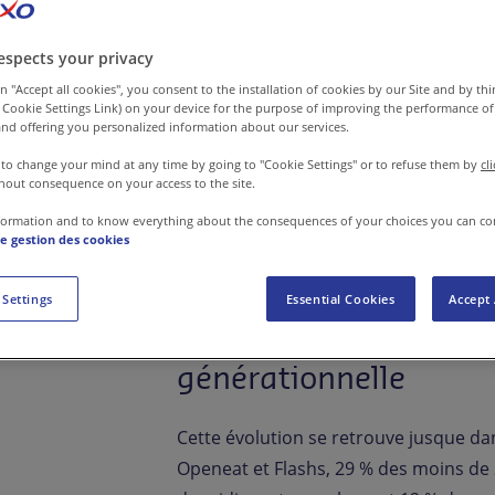
qui revendique le repas en solitair
espects your privacy
Le phénomène n’a rien d’anecdotique. 
Lightspeed publiée en 2025, 40 % des 
n "Accept all cookies", you consent to the installation of cookies by our Site and by third
 Cookie Settings Link) on your device for the purpose of improving the performance of 
OpenTable, plateforme mondiale de ré
nd offering you personalized information about our services.
60 % de ses utilisateurs ont réservé 
 to change your mind at any time by going to "Cookie Settings" or to refuse them by
cl
de 29 % en deux ans. Chez les millennia
hout consequence on your access to the site.
repas solitaire n’est plus perçu com
formation and to know everything about the consequences of your choices you can co
de gestion des cookies
expérience recherchée. Sur TikTok, les
en solo cumulent les millions de vues.
 Settings
Essential Cookies
Accept 
La pause déjeuner, ter
générationnelle
Cette évolution se retrouve jusque d
Openeat et Flashs, 29 % des moins de