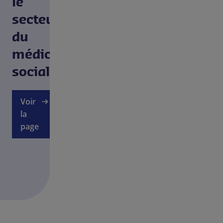
le
secteur
du
médico
social
Voir
la
page