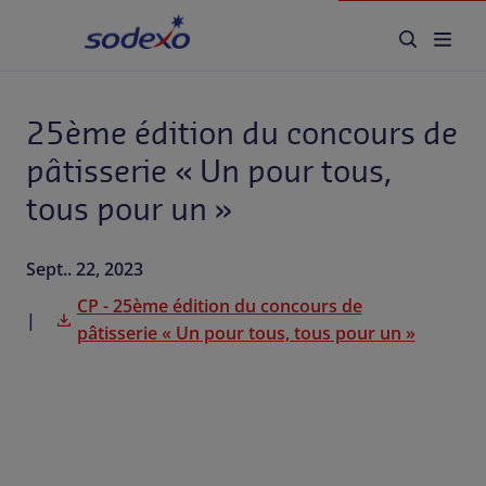
de pâtisserie « Un pour tous,
tous pour un »
Accueil
25ème édition du concours de
Secteurs
pâtisserie « Un pour tous,
Marques et Services
tous pour un »
Qui sommes-nous
Sept.. 22, 2023
Responsabilité d'entreprise
CP - 25ème édition du concours de
pâtisserie « Un pour tous, tous pour un »
Blog
Carrière