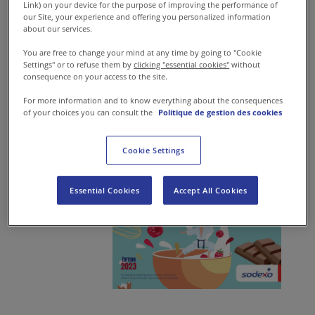
cadre exceptionnel de l’école
Link) on your device for the purpose of improving the performance of
our Site, your experience and offering you personalized information
des arts culinaires Lenôtre !
about our services.
You are free to change your mind at any time by going to "Cookie
Settings" or to refuse them by
clicking "essential cookies"
without
consequence on your access to the site.
For more information and to know everything about the consequences
of your choices you can consult the
Politique de gestion des cookies
Cookie Settings
Essential Cookies
Accept All Cookies