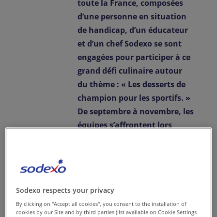
toute la France, composées
d’une personne en situation
de handicap, d’un éducateur
et d’un chef Sodexo se sont
engagées pour participer à ce
grand défi culinaire autour
du thème : « Les desserts de
champion pour les sportifs. »
De septembre à novembre, les
équipes s’affrontent lors
d’épreuves régionales, après
avoir passé plusieurs mois à
imaginer leur recette et à
s’entraîner. La grande finale
Sodexo respects your privacy
nationale aura lieu à Paris le
By clicking on "Accept all cookies", you consent to the installation of
30 novembre 2023 dans le
cookies by our Site and by third parties (list available on Cookie Settings