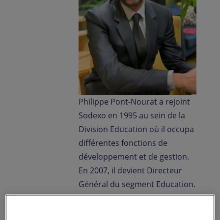
Philippe Pont-Nourat a rejoint
Sodexo en 1995 au sein de la
Division Education où il occupa
différentes fonctions de
développement et de gestion.
En 2007, il devient Directeur
Général du segment Education.
En octobre 2013, il devient
Directeur Général des activités