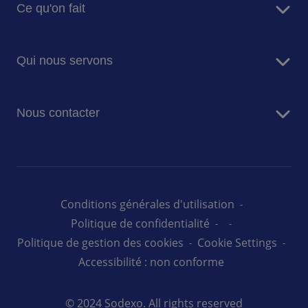
Ce qu'on fait
Raison d'être
Nos dirigeants
Services de restauration
Histoire
Qui nous servons
Facility Management
Valeurs & éthique
Energy Management
Entreprise
Nous contacter
Ecoles & Universités
Santé
Contactez-nous
Médico-social
Défense
Administration pénitentiaire
Conditions générales d'utilisation
Sodexo Live!
Politique de confidentialité
Politique de gestion des cookies
Cookie Settings
Accessibilité : non conforme
© 2024 Sodexo. All rights reserved