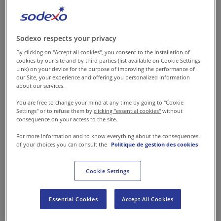
de Tourisme de Sodexo
Prestige (Bateaux Parisiens,
Batobus, Restaurants de la
Sodexo respects your privacy
Tour Eiffel, Lido de Paris).
By clicking on "Accept all cookies", you consent to the installation of
cookies by our Site and by third parties (list available on Cookie Settings
Link) on your device for the purpose of improving the performance of
En octobre 2016, fort de son
our Site, your experience and offering you personalized information
parcours auprès des acteurs
about our services.
publics et de son expérience
You are free to change your mind at any time by going to "Cookie
Settings" or to refuse them by
clicking "essential cookies"
without
opérationnelle, il prend la
consequence on your access to the site.
Direction des Relations
For more information and to know everything about the consequences
Institutionnelles de Sodexo en
of your choices you can consult the
Politique de gestion des cookies
France et coordonne les
activités de l’entreprise sur des
Cookie Settings
projets de développement
stratégiques.
Essential Cookies
Accept All Cookies