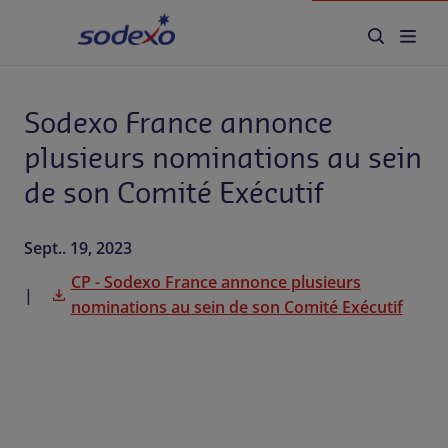
plusieurs nominations au
sein de son Comité Exécutif
Accueil
Sodexo France annonce
Secteurs
plusieurs nominations au sein
Marques et Services
de son Comité Exécutif
Qui sommes-nous
Sept.. 19, 2023
Responsabilité d'entreprise
CP - Sodexo France annonce plusieurs
nominations au sein de son Comité Exécutif
Blog
Carrière