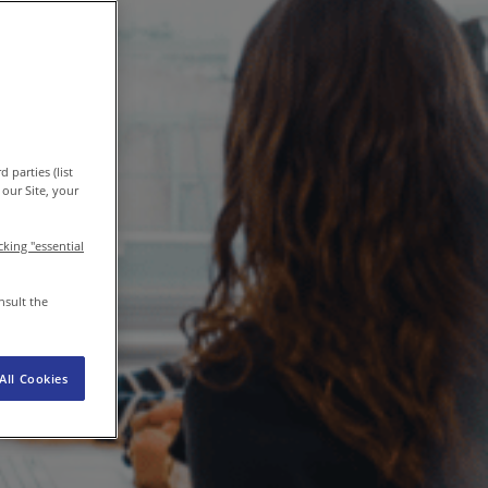
FR-FR
Presse
 parties (list
our Site, your
icking "essential
nsult the
All Cookies