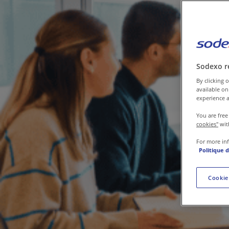
Contact
Sodexo r
By clicking o
available on
experience a
You are free
cookies"
wit
For more in
Politique 
Cookie