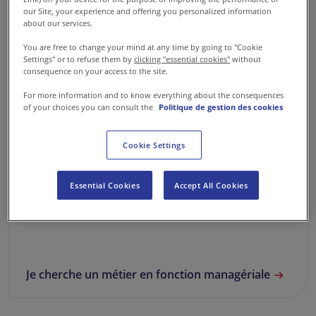
our Site, your experience and offering you personalized information
about our services.
You are free to change your mind at any time by going to "Cookie
Les fonctions supports & managériales
Settings" or to refuse them by
clicking "essential cookies"
without
consequence on your access to the site.
Dans nos fonctions supports et managériales,
For more information and to know everything about the consequences
chacun contribue à créer les conditions qui font
of your choices you can consult the
Politique de gestion des cookies
avancer l’ensemble de nos activités. RH, finance,
communication, juridique, opérations et ventes :
Cookie Settings
50 % des recrutements sont issus de l’interne.
Ces expertises structurent, accompagnent et
Essential Cookies
Accept All Cookies
donnent l’élan à nos projets.
Je cherche un métier en fonction managériale