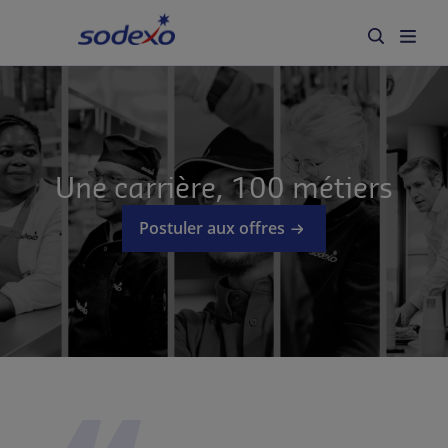
Accueil
Secteurs
Marques et Services
Une carrière, 100 métiers
Qui sommes-nous
Postuler aux offres
Responsabilité d'entreprise
Blog
Carrière