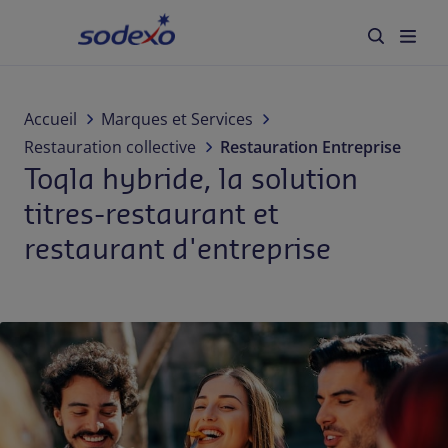
Accueil
Secteurs
Accueil
Marques et Services
Restauration collective
Restauration Entreprise
Marques et Services
Toqla hybride, la solution
titres-restaurant et
Qui sommes-nous
restaurant d'entreprise
Responsabilité d'entreprise
Blog
Carrière