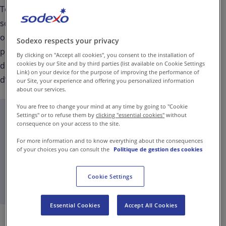
Toqla hybride (un partenariat Sodexo I
Pluxee
), est la
solution pour déjeuner au restaurant d'entreprise
ou à l’extérieur selon le programme du jour ! Elle
Sodexo respects your privacy
permet d’accéder via une application tout-en-1 à
By clicking on "Accept all cookies", you consent to the installation of
cookies by our Site and by third parties (list available on Cookie Settings
deux services complémentaires : la restauration
Link) on your device for the purpose of improving the performance of
d’entreprise et les titres-restaurant.
our Site, your experience and offering you personalized information
about our services.
You are free to change your mind at any time by going to "Cookie
Settings" or to refuse them by
clicking "essential cookies"
without
Accès directs
consequence on your access to the site.
For more information and to know everything about the consequences
of your choices you can consult the
Politique de gestion des cookies
Accès client
Accès utilisateur
Cookie Settings
Essential Cookies
Accept All Cookies