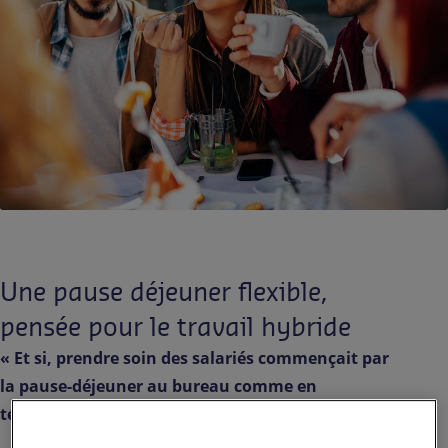
Contact
FR-FR
Presse
Une pause déjeuner flexible,
pensée pour le travail hybride
« Et si, prendre soin des salariés commençait par
la pause-déjeuner au bureau comme en
télétravail ? »