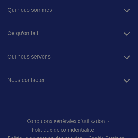
Qui nous sommes
A propos de nous
Ce qu'on fait
Raison d'être
Nos dirigeants
Services de restauration
Histoire
Qui nous servons
Facility Management
Valeurs & éthique
Energy Management
Entreprise
Nous contacter
Ecoles & Universités
Santé
Contactez-nous
Médico-social
Défense
Administration pénitentiaire
Conditions générales d'utilisation
Sodexo Live!
Politique de confidentialité