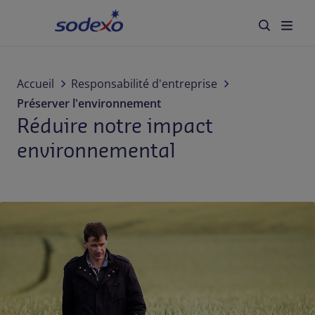
Accueil
Secteurs
Accueil
Responsabilité d'entreprise
Préserver l'environnement
Marques et Services
Réduire notre impact
environnemental
Qui sommes-nous
Responsabilité d'entreprise
Blog
Carrière