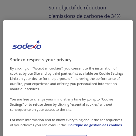
Son objectif de réduction
d’émissions de carbone de 34%
à horizon 2025, par rapport à
l’année de référence 2017, a été
approuvé en 2019 par
l’initiative Science Based
Targets (SBTi), faisant de
Sodexo respects your privacy
Sodexo la première entreprise
By clicking on "Accept all cookies", you consent to the installation of
cookies by our Site and by third parties (list available on Cookie Settings
de restauration engagée à
Link) on your device for the purpose of improving the performance of
aligner ses activités pour
our Site, your experience and offering you personalized information
about our services.
limiter la hausse de la
You are free to change your mind at any time by going to "Cookie
température mondiale à 1,5°C
Settings" or to refuse them by
clicking "essential cookies"
without
par rapport aux niveaux
consequence on your access to the site.
préindustriels.
For more information and to know everything about the consequences
of your choices you can consult the
Politique de gestion des cookies
Ses émissions directes de gaz à